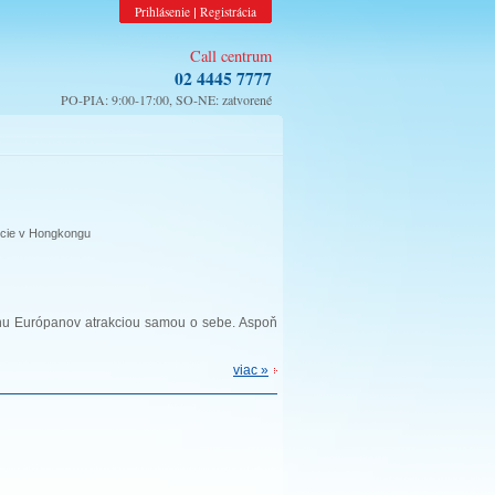
Prihlásenie
Registrácia
|
Call centrum
02 4445 7777
PO-PIA: 9:00-17:00, SO-NE: zatvorené
kcie v Hongkongu
inu Európanov atrakciou samou o sebe. Aspoň
viac »