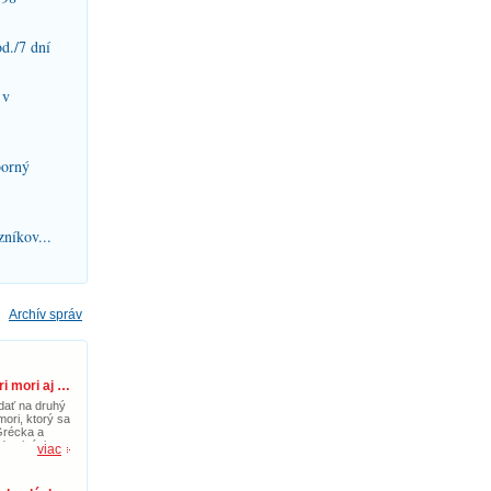
od./7 dní
 v
borný
níkov...
Archív správ
Doprajte si dovolenku pri mori aj počas jesene s letenkami na Korfu!
dať na druhý
ori, ktorý sa
Grécka a
 destináciou
viac
jesene. So
nu od 39€ si
ažiť