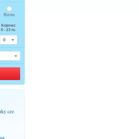
Biznis
Kojenec
0 - 23 m.
0
nky cez
998