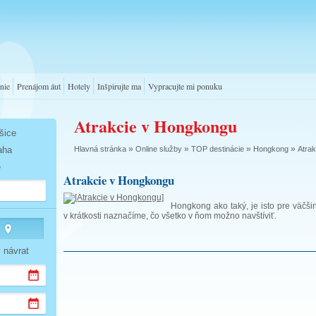
nie
Prenájom áut
Hotely
Inšpirujte ma
Vypracujte mi ponuku
Atrakcie v Hongkongu
šice
»
»
»
»
Hlavná stránka
Online služby
TOP destinácie
Hongkong
Atra
aha
é
Atrakcie v Hongkongu
Hongkong ako taký, je isto pre väčš
v krátkosti naznačíme, čo všetko v ňom možno navštíviť.
ý návrat