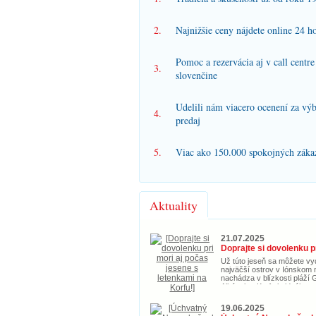
2.
Najnižšie ceny nájdete online 24 h
Pomoc a rezervácia aj v call centre
3.
slovenčine
Udelili nám viacero ocenení za vý
4.
predaj
5.
Viac ako 150.000 spokojných zákaz
Aktuality
21.07.2025
Už túto jeseň sa môžete vy
najväčší ostrov v Iónskom m
nachádza v blízkosti pláží 
Albánska. Korfu je ideálnou
nielen na leto, ale aj počas 
zľavnenými letenkami za ce
19.06.2025
nenechajte ujsť príležitosť z