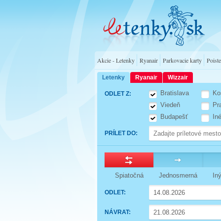
Akcie - Letenky
Ryanair
Parkovacie karty
Poiste
Letenky
Ryanair
Wizzair
Bratislava
Ko
ODLET Z
:
Viedeň
Pr
Budapešť
In
PRÍLET DO
:
Spiatočná
Jednosmerná
In
ODLET
:
Press
NÁVRAT
:
the