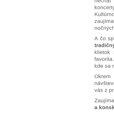
nechať 
koncert
Kultúrn
zaujíma
nočných
A čo sp
tradičn
klietok
favorit
kde sa 
Okrem 
návštev
vás z pr
Zaujím
a konsk