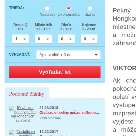
down
Press
arrow
TRIEDA
:
the
key
Pekný 
down
to
Nezáleží
Ekonomická
Biznis
arrow
Hongkon
interact
key
with
Dospelý
Mládežník
Dieťa
Kojenec
to
miestn
the
16+
12 - 15 r.
2 - 11 r.
0 - 23 m.
interact
calendar
a možn
with
and
the
select
1
0
0
0
zahrani
calendar
a
and
date.
select
Press
VYHĽADAŤ
:
Aj v okolité ± 3 dni
a
the
date.
question
Press
mark
VIKTOR
the
key
Vyhľadať let
question
to
mark
get
Ak chc
key
the
to
keyboard
pokochá
get
shortcuts
Podobné články
the
for
oplatí 
keyboard
changing
shortcuts
dates.
výstu
for
21.03.2018
changing
rozpres
Otváracie hodiny počas veľkonočných sviatko ...
dates.
7338 prečítaní
vyjdet
a môže
13.02.2017