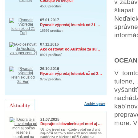
v zábav
Cestujte vo dvojici!
4503 prečítaní
šliapa
Neďalek
05.01.2017
Ryanair výpredaj leteniek od 21 Eur
správn
16656 prečítaní
informá
07.11.2016
Ako cestovať do Austrálie za super cenu? ...
8921 prečítaní
OCEAN
26.10.2016
V tomto
Ryanair výpredaj leteniek už od 25 Eur
9762 prečítaní
tulene,
vyšanti
nachádz
Aktuality
Archív správ
kabínov
prepra
21.07.2025
more. V
Doprajte si dovolenku pri mori aj počas jesene s letenkami na Korfu!
Už túto jeseň sa môžete vydať na druhý
najväčší ostrov v Iónskom mori, ktorý sa
nachádza v blízkosti pláží Grécka a