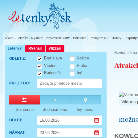
Akcie - Letenky
Ryanair
Parkovacie karty
Poistenie
Prenájom áut
Hotely
Inšpirujt
Letenky
Ryanair
Wizzair
Hlavná stránka
Bratislava
Košice
ODLET Z
:
Atrakc
Viedeň
Praha
Budapešť
Iné
PRÍLET DO
:
Viktoria
Spiatočná
Jednosmerná
Iný návrat
možno 
ODLET
:
Press
NÁVRAT
:
the
KOWLO