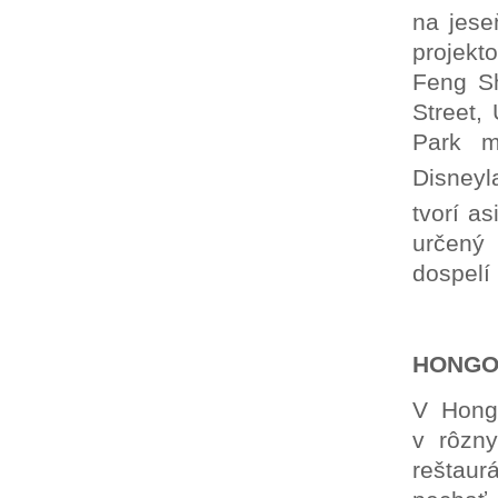
na jese
projekt
Feng Sh
Street,
Park m
Disneyl
tvorí a
určený
dospelí
HONGO
V Hong
v rôzny
reštaur