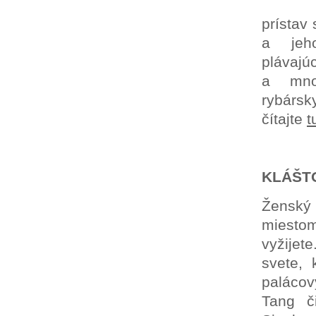
vášnivých milovníkov umenia až po
tých, ktorí túžia len relaxovať pri šume
mora. Akciové letenky sú momentálne už
prístav
od skvelých 59€.
a jeh
pláva
a mno
rybárs
čítajte
t
KLÁŠTO
Ženský 
miesto
vyžijet
svete, 
palácov
Tang č