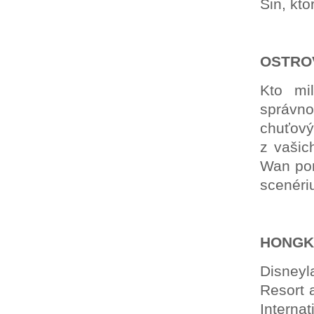
Sin, kto
OSTRO
Kto mi
správno
chuťový
z vašic
Wan pon
scenériu
HONGK
Disneyl
Resort 
Interna