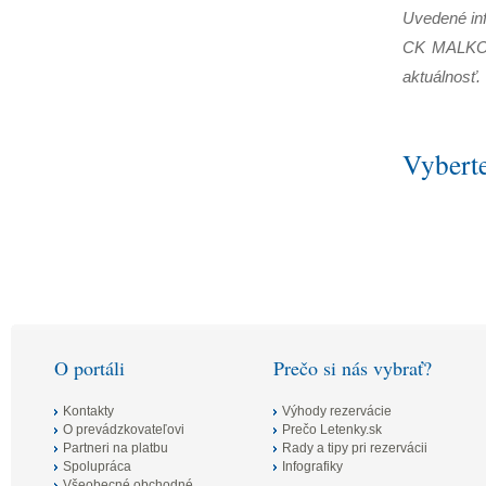
Uvedené inf
CK MALKO P
aktuálnosť.
Vyberte
O portáli
Prečo si nás vybrať?
Kontakty
Výhody rezervácie
O prevádzkovateľovi
Prečo Letenky.sk
Partneri na platbu
Rady a tipy pri rezervácii
Spolupráca
Infografiky
Všeobecné obchodné