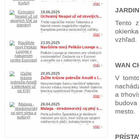
Albánska. Korfu je ideálnou destináciou
viac
nielen na leto, ale aj počas jesene. So
JARDI
zľavnenými letenkami za cenu od 39€ si
19.06.2025
nenechajte ujsť príležitosť zažiť
Úchvatný Neapol už od skvelých 55€ za letenky!
dobrodružstvo na Korfu.
Tento 
Tretie najväčšie mesto Talianska a
hlavné mesto magického regiónu
okienka
Kampánia ponúka neskutočné zážitky.
Toto gastronomické nebo môžete
viac
navštíviť s akciovými spiatočnými
vzhľad.
letenkami už od 55€. Doprajte si
23.05.2025
taliansku idylku s nádherným morom už
Navštívte nový Pelikán Lounge v nákupnom centre Eurovea
teraz.
Pelikán Lounge je miestom pre všetkých
cestovateľov! Zastavte sa v Eurovei
a poraďte sa s odborníkmi, ktorí vám
WAN C
pomôžu objaviť nové možnosti pre vaše
viac
ďalšie cestovateľské dobrodružstvo.
20.05.2025
V tomto
Zažite krásne pobrežie Amalfi s letenkami už od 47€
Nevynechajte šancu navštíviť taliansky
nachád
skvost vďaka novej linky Viedeň-Salerno
leteckej spoločnosti Ryanair. Pobrežie
a trhov
Amalfi ponúka dokonalú dovolenke s
viac
magickou prírodou, pozoruhodnými
budova 
pamiatkami a kultúrou. Kúpte si akciové
28.04.2025
letenky v hodnote 47€ teraz a doprajte si
Malaga - stredomorský raj plný slnka a kultúry!
idylický letný oddych.
mesto.
Perla južného Španielska je ideálnym
miestom pre tých, ktorí túžia po spojení
nádherných pláží, bohatej histórie a
pravej andalúzskej atmosféry. Toto
viac
slnečné mesto, ktoré je zároveň
rodiskom slávneho Pabla Picassa,
PRÍST
ponúka niečo pre každého – od