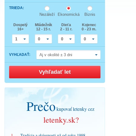
down
Press
arrow
TRIEDA
:
the
key
down
to
Nezáleží
Ekonomická
Biznis
arrow
interact
key
with
Dospelý
Mládežník
Dieťa
Kojenec
to
the
16+
12 - 15 r.
2 - 11 r.
0 - 23 m.
interact
calendar
with
and
the
select
1
0
0
0
calendar
a
and
date.
select
Press
VYHĽADAŤ
:
Aj v okolité ± 3 dni
a
the
date.
question
Press
mark
the
key
Vyhľadať let
question
to
mark
get
key
the
to
keyboard
get
shortcuts
the
for
keyboard
changing
Prečo
shortcuts
dates.
for
kupovať letenky cez
changing
dates.
letenky.sk?
1.
Tradícia a skúsenosti už od roku 1998