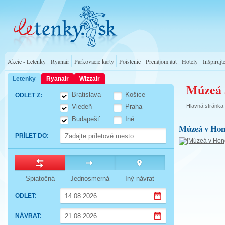
Akcie - Letenky
Ryanair
Parkovacie karty
Poistenie
Prenájom áut
Hotely
Inšpirujt
Letenky
Ryanair
Wizzair
Múzeá 
Bratislava
Košice
ODLET Z
:
Hlavná stránka
Viedeň
Praha
Budapešť
Iné
Múzeá v Ho
PRÍLET DO
:
Spiatočná
Jednosmerná
Iný návrat
ODLET
:
Press
NÁVRAT
:
the