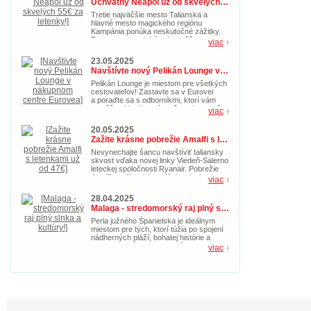
Úchvatný Neapol už od skvelých 55€ za letenky!
dobrodružstvo na Korfu.
Tretie najväčšie mesto Talianska a
hlavné mesto magického regiónu
Kampánia ponúka neskutočné zážitky.
Toto gastronomické nebo môžete
viac
navštíviť s akciovými spiatočnými
letenkami už od 55€. Doprajte si
23.05.2025
taliansku idylku s nádherným morom už
Navštívte nový Pelikán Lounge v nákupnom centre Eurovea
teraz.
Pelikán Lounge je miestom pre všetkých
cestovateľov! Zastavte sa v Eurovei
a poraďte sa s odborníkmi, ktorí vám
pomôžu objaviť nové možnosti pre vaše
viac
ďalšie cestovateľské dobrodružstvo.
20.05.2025
Zažite krásne pobrežie Amalfi s letenkami už od 47€
Nevynechajte šancu navštíviť taliansky
skvost vďaka novej linky Viedeň-Salerno
leteckej spoločnosti Ryanair. Pobrežie
Amalfi ponúka dokonalú dovolenke s
viac
magickou prírodou, pozoruhodnými
pamiatkami a kultúrou. Kúpte si akciové
28.04.2025
letenky v hodnote 47€ teraz a doprajte si
Malaga - stredomorský raj plný slnka a kultúry!
idylický letný oddych.
Perla južného Španielska je ideálnym
miestom pre tých, ktorí túžia po spojení
nádherných pláží, bohatej histórie a
pravej andalúzskej atmosféry. Toto
viac
slnečné mesto, ktoré je zároveň
rodiskom slávneho Pabla Picassa,
ponúka niečo pre každého – od
vášnivých milovníkov umenia až po
tých, ktorí túžia len relaxovať pri šume
mora. Akciové letenky sú momentálne už
od skvelých 59€.