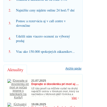
2.
Najnižšie ceny nájdete online 24 hod./7 dní
Pomoc a rezervácia aj v call centre v
3.
slovenčine
Udelili nám viacero ocenení za výborný
4.
predaj
5.
Viac ako 150.000 spokojných zákazníkov...
Aktuality
Archív správ
21.07.2025
Doprajte si dovolenku pri mori aj počas jesene s letenkami na Korfu!
Už túto jeseň sa môžete vydať na druhý
najväčší ostrov v Iónskom mori, ktorý sa
nachádza v blízkosti pláží Grécka a
Albánska. Korfu je ideálnou destináciou
viac
nielen na leto, ale aj počas jesene. So
zľavnenými letenkami za cenu od 39€ si
19.06.2025
nenechajte ujsť príležitosť zažiť