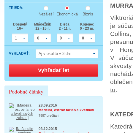
down
Press
MURRA
arrow
TRIEDA
:
the
key
down
to
Nezáleží
Ekonomická
Biznis
arrow
Viktror
interact
key
with
Dospelý
Mládežník
Dieťa
Kojenec
je súča
to
the
16+
12 - 15 r.
2 - 11 r.
0 - 23 m.
interact
calendar
Collins
with
and
the
select
1
0
0
0
presunu
calendar
a
and
date.
v Hong
select
Press
VYHĽADAŤ
:
Aj v okolité ± 3 dni
a
the
V súča
date.
question
Press
mark
skvosty 
the
key
Vyhľadať let
question
to
nachád
mark
get
key
the
oblečen
to
keyboard
get
shortcuts
tu
.
Podobné články
the
for
keyboard
changing
shortcuts
dates.
for
28.09.2016
changing
Madeira, ostrov farieb a kvetinových záhrad ...
dates.
KATEDR
7887 prečítaní
Katedrá
03.12.2015