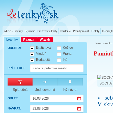
Akcie - Letenky
Ryanair
Parkovacie karty
Poistenie
Prenájom áut
Hotely
Inšpirujt
Letenky
Ryanair
Wizzair
Hlavná stránka
Bratislava
Košice
ODLET Z
:
Pamiat
Viedeň
Praha
Budapešť
Iné
PRÍLET DO
:
SOCHA 
Spiatočná
Jednosmerná
Iný návrat
v seb
ODLET
:
V skr
Press
NÁVRAT
:
the