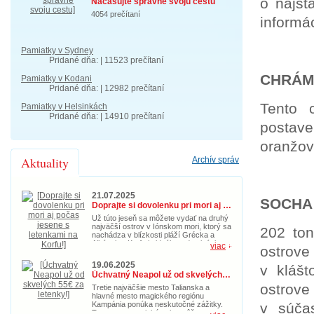
o najst
Načasujte správne svoju cestu
4054 prečítaní
informác
Pamiatky v Sydney
Pridané dňa: | 11523 prečítaní
CHRÁM
Pamiatky v Kodani
Pridané dňa: | 12982 prečítaní
Tento 
Pamiatky v Helsinkách
Pridané dňa: | 14910 prečítaní
postave
oranžov
Aktuality
Archív správ
21.07.2025
SOCHA
Doprajte si dovolenku pri mori aj počas jesene s letenkami na Korfu!
Už túto jeseň sa môžete vydať na druhý
najväčší ostrov v Iónskom mori, ktorý sa
202 to
nachádza v blízkosti pláží Grécka a
Albánska. Korfu je ideálnou destináciou
viac
ostrov
nielen na leto, ale aj počas jesene. So
zľavnenými letenkami za cenu od 39€ si
19.06.2025
v kláš
nenechajte ujsť príležitosť zažiť
Úchvatný Neapol už od skvelých 55€ za letenky!
dobrodružstvo na Korfu.
ostrove
Tretie najväčšie mesto Talianska a
hlavné mesto magického regiónu
Kampánia ponúka neskutočné zážitky.
v súčas
Toto gastronomické nebo môžete