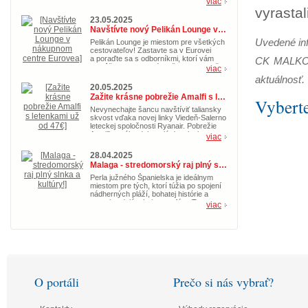
viac
navštíviť s akciovými spiatočnými
vyrastal
letenkami už od 55€. Doprajte si
23.05.2025
taliansku idylku s nádherným morom už
Navštívte nový Pelikán Lounge v nákupnom centre Eurovea
teraz.
Uvedené inf
Pelikán Lounge je miestom pre všetkých
cestovateľov! Zastavte sa v Eurovei
a poraďte sa s odborníkmi, ktorí vám
CK MALKO P
pomôžu objaviť nové možnosti pre vaše
viac
ďalšie cestovateľské dobrodružstvo.
aktuálnosť.
20.05.2025
Zažite krásne pobrežie Amalfi s letenkami už od 47€
Vyberte
Nevynechajte šancu navštíviť taliansky
skvost vďaka novej linky Viedeň-Salerno
leteckej spoločnosti Ryanair. Pobrežie
Amalfi ponúka dokonalú dovolenke s
viac
magickou prírodou, pozoruhodnými
pamiatkami a kultúrou. Kúpte si akciové
28.04.2025
letenky v hodnote 47€ teraz a doprajte si
Malaga - stredomorský raj plný slnka a kultúry!
idylický letný oddych.
Perla južného Španielska je ideálnym
miestom pre tých, ktorí túžia po spojení
nádherných pláží, bohatej histórie a
pravej andalúzskej atmosféry. Toto
viac
slnečné mesto, ktoré je zároveň
rodiskom slávneho Pabla Picassa,
ponúka niečo pre každého – od
vášnivých milovníkov umenia až po
tých, ktorí túžia len relaxovať pri šume
mora. Akciové letenky sú momentálne už
od skvelých 59€.
O portáli
Prečo si nás vybrať?