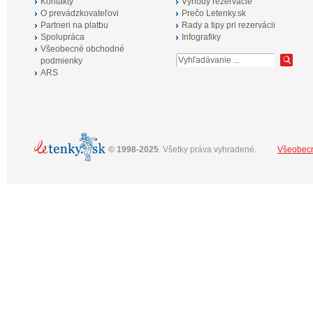
Kontakty
Výhody rezervácie
O prevádzkovateľovi
Prečo Letenky.sk
Partneri na platbu
Rady a tipy pri rezervácii
Spolupráca
Infografiky
Všeobecné obchodné
podmienky
ARS
©
1998-2025
. Všetky práva vyhradené.
Všeobec